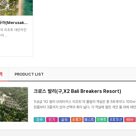
(Merusak...
규모의 리조트 대단지인
 ...
역
PRODUCT LIST
크로스 발리(구,X2 Bali Breakers Resort)
5성급 ‘X2 발리 브레이커스 리조트’의 풀빌라 객실은 총 58개이다. 100
원룸부터 3룸까지 있어 선택의 폭이 넓다. 각 객실에 딸린 개인 풀 외에 메인
시설을 갖추고 있다. 아울러 X2는 환경보존을 위해 1회용품 제공을 자제하고
에 제격이며, 공항 셔틀과 관내 셔틀을 운행, 호텔 안팎에서의 고객의 움직임을
인트 브레이크(Point Break)는 아침, 점심, 저녁을 인터내셔널 요리로 
(Hang Loose Bar)는 매일 오픈하며 칵테일 외 다양한 주류를 취급한다.
으로 투숙객의 인기를 한몸에 얻고 있는 곳이다. 선큰 풀바(Sunken Pool