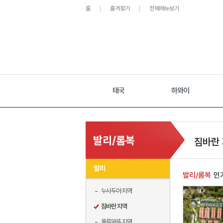
홈
즐겨찾기
전체메뉴보기
태국
하와이
발리/롬복
짐바란
발리
발리/롬복
인
누사두아 지역
짐바란 지역
울루와뚜 지역