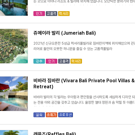
는 곳으로 아야나 리조트 & 빌라에 위치해 있습니다. 모던틱한 분위기와 
니다. 19개의 레스토랑과 바 전용해변 워터슬라이드가 있으며 야외 수영장
쥬메이라 발리 (Jumeriah Bali)
2021년 신규오픈한 5성급 럭셔리풀빌라로 짐바란지역에 위치해있으며 관광
리어로 둘만의 오붓한 허니문을 즐길 수 있는 고품격풀빌라
비바라 짐바란 (Vivara Bali Private Pool Villas &
Retreat)
비바라 발리의 각 빌라는 우아함과 편안함을 선사하도록 세심하게 디자인 되었
는 전용 야외 공간을 갖추고 있습니다. 울창한 열대 정원과 숨 막힐 듯 아
한 자연 경관에 푹 빠져보세요.
래플즈(Raffles Bali)