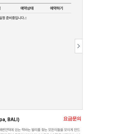
존되어 있어 찾아가기 힘든 곳이었다. 그러나 최근 도로가 개발
격
예약상태
예약하기
:일정 준비중입니다.::
요금문의
a, BALI)
 해변언덕에 있는 락바는 발리를 찾는 모든이들을 모이게 만드