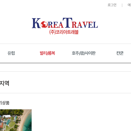
로그인
예
유럽
발리/롬복
호주/괌/사이판
칸쿤
 지역
기상품