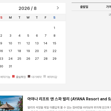
을 축일 수 있게 해준다. 약 10년 전까지 발랑안 비치 일대는 밀림으로 보
출발일
가
2026 / 8
되면서 세계에서 수많은 서퍼들이 모여드는 곳이 됐다.
:
S
M
T
W
T
F
S
1
2
3
4
5
6
7
8
9
10
11
12
13
14
15
16
17
18
19
20
21
22
23
24
25
26
27
28
29
30
31
예약가능
출발확정
대기예약
예약마감
아야나 리조트 앤 스파 발리 (AYANA Resort and Sp
발리의 석양을 제일 아름답게 볼 수 있는 짐바란을 바라보며 위치해 있으며