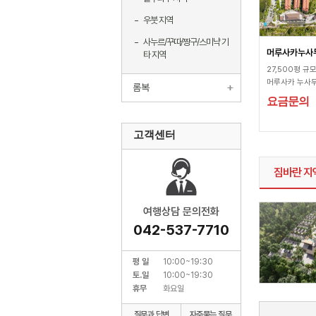
우붓 지역
사누르/꾸따/짱구/스미냑 기
머루사카누사두아
타 지역
27,500평 
머루사카 누사두아
롬복
요금문의
고객센터
짐바란 지
여행상담 문의전화
042-537-7710
평 일
10:00~19:30
토.일
10:00~19:30
휴무
화요일
질문과 답변
자주묻는 질문