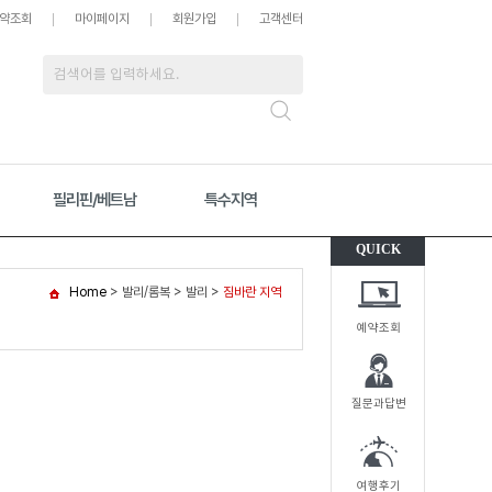
약조회
마이페이지
회원가입
고객센터
필리핀/베트남
특수지역
QUICK
Home
>
발리/롬복
>
발리
>
짐바란 지역
예약조회
질문과답변
여행후기