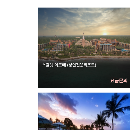
스칼렛 아르떼 (성인전용리조트)
요금문의